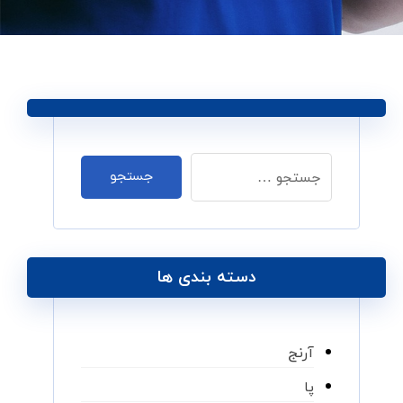
دسته بندی ها
آرنج
پا