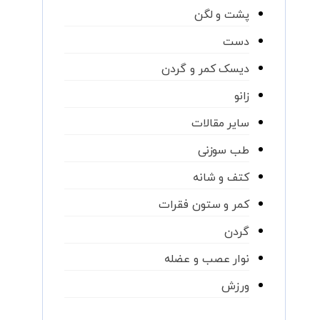
پشت و لگن
دست
دیسک کمر و گردن
زانو
سایر مقالات
طب سوزنی
کتف و شانه
کمر و ستون فقرات
گردن
نوار عصب و عضله
ورزش