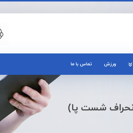
ورزش
تماس با ما
نحراف شست پا)