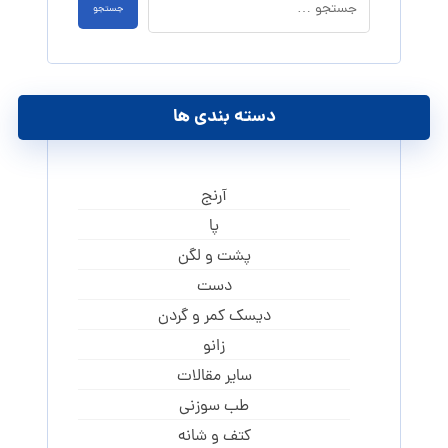
دسته بندی ها
آرنج
پا
پشت و لگن
دست
دیسک کمر و گردن
زانو
سایر مقالات
طب سوزنی
کتف و شانه