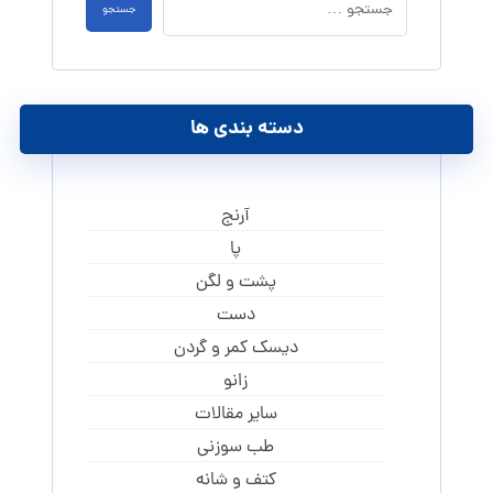
دسته بندی ها
آرنج
پا
پشت و لگن
دست
دیسک کمر و گردن
زانو
سایر مقالات
طب سوزنی
کتف و شانه